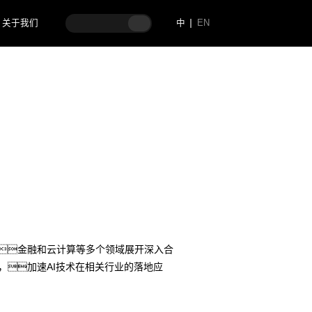
关于我们
中
EN
应用
金融和云计算等多个领域展开深入合
，加速AI技术在相关行业的落地应