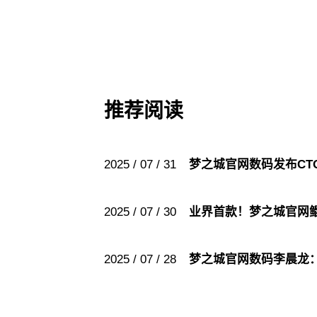
推荐阅读
2025 / 07 / 31
梦之城官网数码发布CT
2025 / 07 / 30
业界首款！梦之城官网
2025 / 07 / 28
梦之城官网数码李晨龙：AI