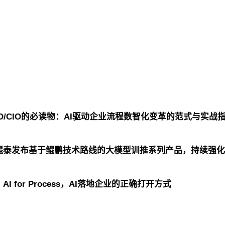
O/CIO的必读物：AI驱动企业流程数智化变革的范式与实战
鲲泰发布基于鲲鹏技术路线的大模型训推系列产品，持续强化
 for Process，AI落地企业的正确打开方式