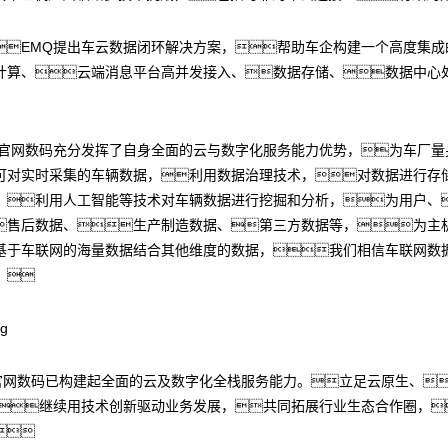
EMQ提出车云数据闭环解决方案，帮助车企构建一个高度集成
计算、云端消息平台高并发接入、数据存储、数据中心
城官网数码充分发挥了自身全面的云与数字化服务能力优势，为车厂量
可对实时采集的车辆数据，利用数据治理技术，对数据进行存
。利用人工智能等技术对车辆数据进行挖掘和分析，为用户、
售后数据、生产制造数据、第三方数据等，为主
基于车联网的海量数据结合其他维度的数据，我们相信车联网数
。
官网数码已构建起全面的云及数字化全栈服务能力。立足云原生、
，继续用技术创新驱动业务发展，共同拓展行业生态合作圈，
