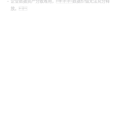
企业数据资产分散难用，数据价值无法充分释
放。
股票代
码：000034.SZ
梦之城官网控股
梦之城官网信息
梦之城官网问学
梦之城官网鲲泰
梦之城官网云科
梦之城官网商桥
山石网科
高科数聚
GoPomelo
联系我们
隐私政策
法律声明
网络安全与隐私保护