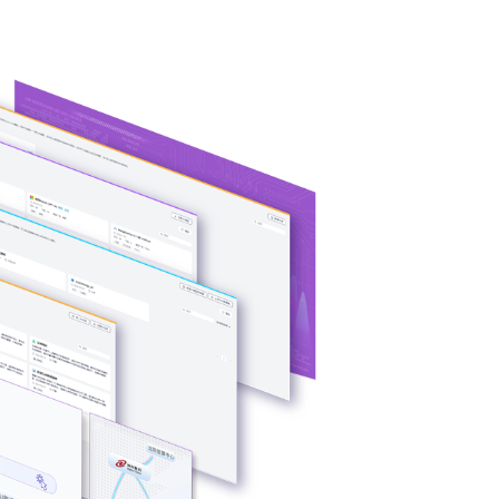
U异构多端算力
、芯片类型，弹