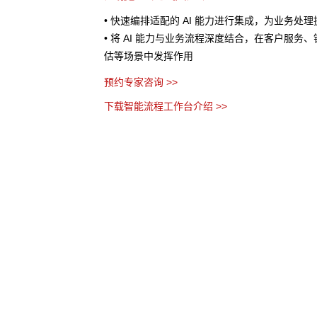
处理提供AI 辅助
• 将业务流程以作战地图的形式进行可视化呈现
服务、销售预测、风险评
个环节、节点之间的关系以及当前流程所处阶段
• AI 分析任务处理时间、资源消耗等指标数据
优化建议
• 流程管理者无需代码，通过拖拽、参数设置等
务流程
预约专家咨询 >>
下载智能流程工作台介绍 >>