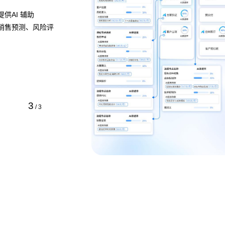
，清晰展示流程的各
，定位瓶颈并提供流程
方式即可快速定义业
1
/
3