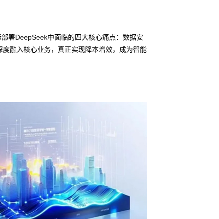
署DeepSeek中面临的四大核心痛点：数据安
深度融入核心业务，真正实现降本增效，成为智能
信创适配
无缝对接多
• 梦之城官网鲲泰
• 全栈私有化部署
• 软硬件深度集成
• 覆盖行业场景的
预约专家咨询 >>
下载产品介绍 >>