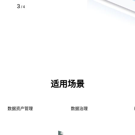
4
/
4
适用场景
智能标审
AI for BI