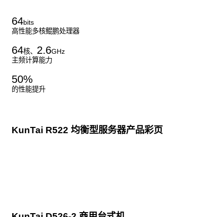
64
bits
高性能多核鲲鹏处理器
64
2.6
核、
GHz
主频计算能力
50
%
的性能提升
KunTai R522 均衡型服务器产品彩页
点击下载
KunTai D526-2 商用台式机