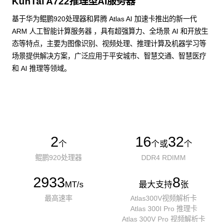
KunTai A722推理型AI服务器
基于华为鲲鹏920处理器和昇腾 Atlas AI 加速卡推出的新一代
ARM 人工智能计算服务器 ，具有超强算力、全场景 AI 和开放生
态等特点，主要为图像识别、视频处理、推理计算及机器学习等
场景提供解决方案，广泛应用于平安城市、智慧交通、智慧医疗
和 AI 推理等领域。
了解更多AI算力服务器
2
16
32
个
个或
个
鲲鹏920处理器
DDR4 RDIMM
2933
8
MT/s
最大支持
张
最高速率
Atlas300V视频解析卡
Atlas 300I Pro 推理卡
Atlas 300V Pro 视频解析卡