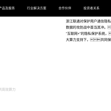
客户档案
产品及服务
行业解决方案
合作伙伴
投资者关系
浙江联通对保护用户通信隐私
数据的攻防战中首当其冲。
“互联网+”的隐私保护系统，
大算力支持下，共同保
供高效算力