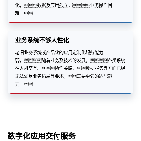
化，数据及应用孤立，业务操作困
难。
业务系统不够人性化
老旧业务系统或产品化的应用定制化服务能力
弱，随着业务及技术的发展，各类系统
在人机交互、协作关联、数据服务等方面已经
无法满足业务拓展等要求，需要更强的适配能
力。
数字化应用交付服务