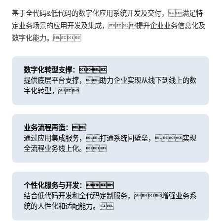
基于全代码&低代码的数字化应用系统开发及交付，满足特
定业务场景的应用开发及集成，提升企业业务信息化及
数字化能力。
数字化转型支撑：
提供底层平台支撑，助力企业实现从线下到线上的数
字化转型。
业务流程再造：
通过应用集成服务，打通系统间壁垒，实现
全流程业务线上化。
个性化服务与开发：
结合低代码开发和全代码定制服务，增强业务系
统的人性化和适配能力。