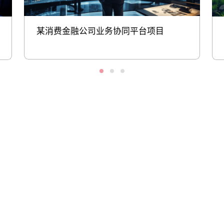
某消费金融公司业务协同平台项目
股票代码：000034.SZ
梦之城官网控股
梦之城官网信息
梦之城官网问学
梦之城官网鲲泰
梦之城官网云科
梦之城官网商桥
山石网科
高科数聚
GoPomelo