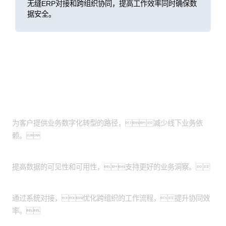
无缝ERP对接和跨组织协同，提高工作效率同时确保数
据安全。
客户价值
业务数字化
为客户提供业务数字化转型的路径，减少线下业务依
赖。
数据透明度
提高数据的可见性和可用性，支持更好的业务洞察。
协同效率
通过系统对接，优化跨组织的工作流程，提升协同效
率。