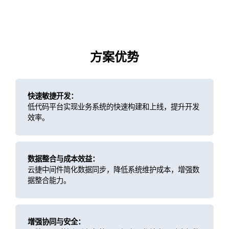
方案优势
快速敏捷开发：
低代码平台实现业务系统的快速构建和上线，提升开发
效率。
数据整合与成本效益：
云捷中间件简化数据同步，降低系统维护成本，增强数
据整合能力。
增强协同与安全：