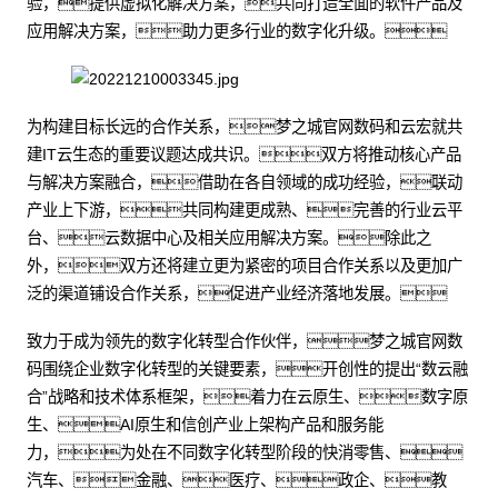
验，提供虚拟化解决方案，共同打造全面的软件产品及
应用解决方案，助力更多行业的数字化升级。
为构建目标长远的合作关系，梦之城官网数码和云宏就共
建IT云生态的重要议题达成共识。双方将推动核心产品
与解决方案融合，借助在各自领域的成功经验，联动
产业上下游，共同构建更成熟、完善的行业云平
台、云数据中心及相关应用解决方案。除此之
外，双方还将建立更为紧密的项目合作关系以及更加广
泛的渠道铺设合作关系，促进产业经济落地发展。
致力于成为领先的数字化转型合作伙伴，梦之城官网数
码围绕企业数字化转型的关键要素，开创性的提出“数云融
合”战略和技术体系框架，着力在云原生、数字原
生、AI原生和信创产业上架构产品和服务能
力，为处在不同数字化转型阶段的快消零售、
汽车、金融、医疗、政企、教