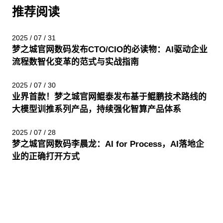
推荐阅读
2025 / 07 / 31
梦之城官网数码发布CTO/CIO的必读物：AI驱动企业
流程数智化变革的范式与实战指南
2025 / 07 / 30
业界首款！梦之城官网鲲泰发布基于鲲鹏技术路线的
大模型训推系列产品，持续强化智算产品体系
2025 / 07 / 28
梦之城官网数码李晨龙：AI for Process，AI落地企
业的正确打开方式