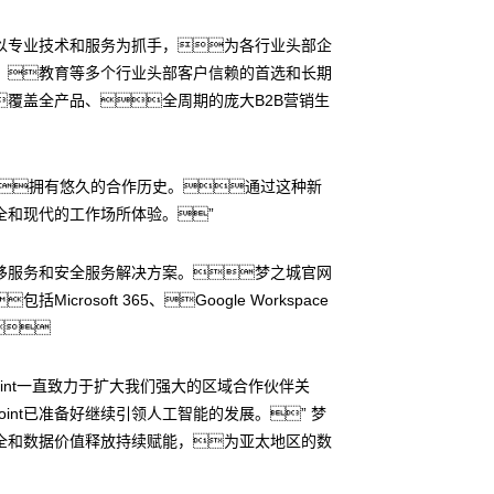
以专业技术和服务为抓手，为各行业头部企
、教育等多个行业头部客户信赖的首选和长期
覆盖全产品、全周期的庞大B2B营销生
拥有悠久的合作历史。通过这种新
和现代的工作场所体验。”
迁移服务和安全服务解决方案。梦之城官网
soft 365、Google Workspace

oint一直致力于扩大我们强大的区域合作伙伴关
nt已准备好继续引领人工智能的发展。” 梦
安全和数据价值释放持续赋能，为亚太地区的数