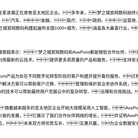
变革浪潮正在席卷亚太地区企业。多年来，梦之城官网数码始终
、汽车、金融、医疗、政府、运营商
之城官网数码构建起遍布全国1000+城市，涵盖各大垂直行业，
曾超表示：“梦之城官网数码和AvePoint都是微软合作伙伴，
利用最新的云技术，提供更多高质量的产品和服务，支持安全
Point产品为处在不同数字化转型阶段的客户构建并提升备份服务、
解决方案可以帮助客户迁移、管理和保护其业务协作系统，包括Micro
vePoint的技术可以帮助最终用户克服云中的复杂转型、治理和合规挑战。
：“随着越来越多的亚太地区企业开始大规模采用人工智能，AveP
的发展，它展示了我们合作伙伴网络的增长，并证明AvePoi
化新生态，未来双方将优势互补、互惠共赢，为企业数据