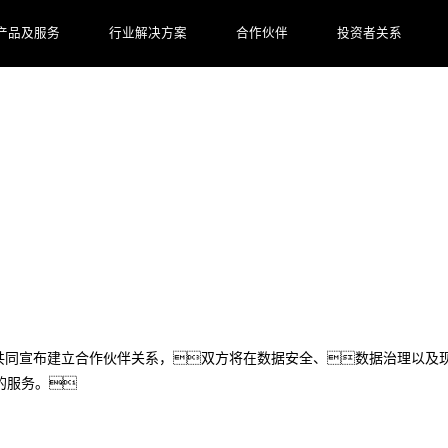
产品及服务
行业解决方案
合作伙伴
投资者关系
t建立亚太地区合作伙伴关系，携手共推数据
oint共同宣布建立合作伙伴关系，双方将在数据安全、数据治理
的服务。