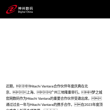
2024 / 03 / 22
梦之城官网数码在Hitachi Vantara年度
庆典中斩获多项殊荣
近期，Hitachi Vantara合作伙伴年度庆典在北
京、上海、广州三地隆重举行。梦之城
官网数码作为Hitachi Vantara的重要合作伙伴受邀出席，
通过过去一年与Hitachi Vantara的携手合作，在2023年度顶