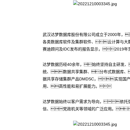
武汉达梦数据库股份有限公司成立于2000年
各类数据库软件及集群软件、云计算与大
赛迪顾问及IDC发布的报告显示，2019
达梦数据历经40余年，始终坚持自主研发、
统、数据共享集群、分布式数据库、
据共享存储集群产品DMDSC，实现国
用、高性能和易扩展能力。
达梦数据始终以客户需求为导向，依托
信、党政机关等领域的广泛应用。