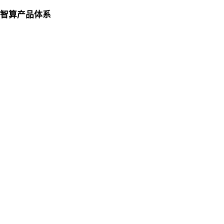
智算产品体系
联系我们
lo