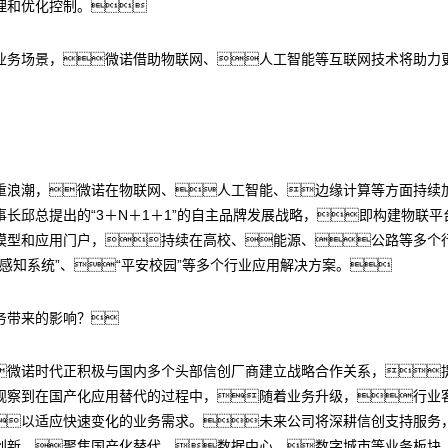
理和优化控制。
业务场景，微诺借助物联网、人工智能等互联网技术将助力
重浪潮，微诺在物联网、人工智能、边缘计算等方面持续
长邱总提出的“3＋N＋1＋1”的自主品牌发展战略，即构建物联
模型和应用门户，持续在高校、能源、公路等多个
势感知系统”、“平安校园”等多个行业应用解决方案。
务带来的影响？
微诺时代正积极与国内多个头部信创厂商建立战略合作关系，
观察到在国产化应用替代的过程中，随着业务升级，行业
以适应快速变化的业务需求。未来公司将深耕信创支持服务
创新，聚焦国产化替代、数据中心、数字城市等业务板块