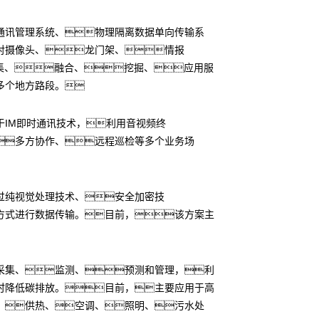
通讯管理系统、物理隔离数据单向传输系
对摄像头、龙门架、情报
集、融合、挖掘、应用服
多个地方路段。
IM即时通讯技术，利用音视频终
多方协作、远程巡检等多个业务场
过纯视觉处理技术、安全加密技
方式进行数据传输。目前，该方案主
采集、监测、预测和管理，利
时降低碳排放。目前，主要应用于高
、供热、空调、照明、污水处