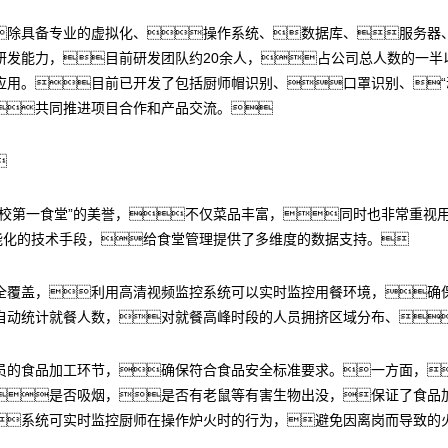
除具备专业的虚拟化、操作系统、数据库、服务器
研发能力，目前研发团队约20余人，占公司总人数的一半
应用。目前已开发了包括厨师帽识别、口罩识别、“
共同推进项目合作和产品交流。

校第一食堂”的美誉，不仅菜品丰富，同时也非常重视用
能化的技术手段，给食堂管理提供了多维度的数据支持。
全覆盖，利用高清视频监控系统可以实时监控用餐环境，确
自动统计就餐人数，对就餐高峰时段的人员拥挤区域分布、
员的食品加工环节，确保符合食品安全标准要求。一方面，
是否吸烟，是否有老鼠等有害生物出没，保证了食品
系统可实时监控厨师在操作炉火时的行为，避免因离岗而导致的