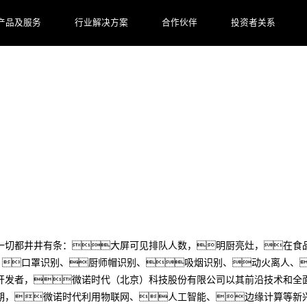
产品及服务
行业解决方案
合作伙伴
投资者关系
！智能监控下的安心就餐体验
一切都井井有条：大屏可见排队人数，明厨亮灶，在食
没：口罩识别、厨师帽识别、吸烟识别、动火离人、
开发者，微诺时代（北京）科技股份有限公司以其前沿技术和全
期，微诺时代利用物联网、人工智能、边缘计算等新