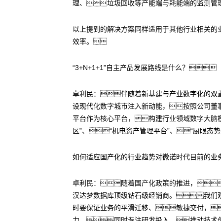
理、垃圾回收等产能端与耗能端的监测管
以上提到的解决方案同样适用于其他行业相关的
效率。
“3+N+1+1”自主产品发展路线是什么？
卓利民：伴随着新基建与产业数字化的双
设现代化数字城市注入新动能，按照公司董事
平台作为核心平台，构建行业领域数字大脑
区”、“机电资产管理平台”、“厨眼态
如何适应国产化的行业趋势对微诺时代目前的业
卓利民：随着国产化政策的推进，
汉达梦数据库顶级钻石级经销商。我们
时要保证业务的平滑迁移、敏捷交付，
力，同时专注研发投入，推动技术