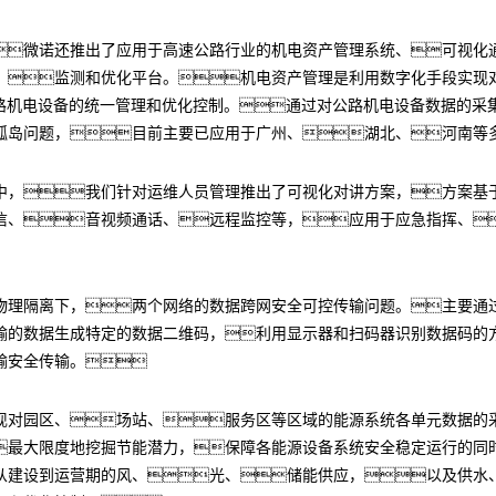
微诺还推出了应用于高速公路行业的机电资产管理系统、可视化
、监测和优化平台。机电资产管理是利用数字化手段实现
公路机电设备的统一管理和优化控制。通过对公路机电设备数据的采
孤岛问题，目前主要已应用于广州、湖北、河南等
中，我们针对运维人员管理推出了可视化对讲方案，方案基于
信、音视频通话、远程监控等，应用于应急指挥、
物理隔离下，两个网络的数据跨网安全可控传输问题。主要通
输的数据生成特定的数据二维码，利用显示器和扫码器识别数据码的
输安全传输。
现对园区、场站、服务区等区域的能源系统各单元数据的
最大限度地挖掘节能潜力，保障各能源设备系统安全稳定运行的同
从建设到运营期的风、光、储能供应，以及供水