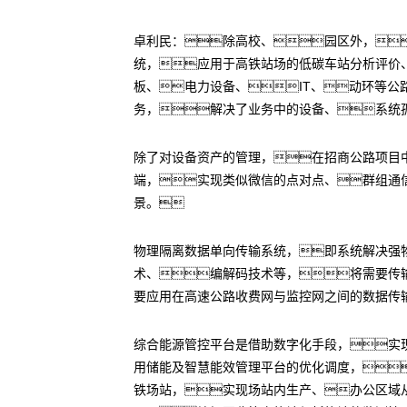
卓利民：除高校、园区外，
统，应用于高铁站场的低碳车站分析评价
板、电力设备、IT、动环等
务，解决了业务中的设备、系统
除了对设备资产的管理，在招商公路项目
端，实现类似微信的点对点、群组通
景。
物理隔离数据单向传输系统，即系统解决强
术、编解码技术等，将需要传
要应用在高速公路收费网与监控网之间的数据传
综合能源管控平台是借助数字化手段，实
用储能及智慧能效管理平台的优化调度，
铁场站，实现场站内生产、办公区域