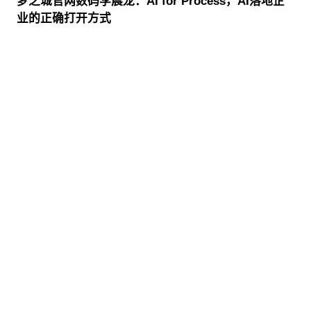
梦之城官网数码李晨龙：AI for Process，AI落地企
业的正确打开方式
股票代码：000034.SZ
梦之城官网控股
梦之城官网信息
梦之城官网问学
梦之城官网鲲泰
梦之城官网云科
梦之城官网商桥
山石网科
高科数聚
GoPomelo
联系我们
隐私政策
法律声明
网络安全与隐私保护