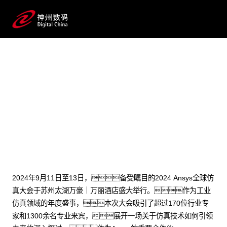
2024 / 09 / 23
梦之城官网数码亮相Ansys2024全球
仿真大会，共建企业创新之路
2024年9月11日至13日，备受瞩目的2024 Ansys全球仿
真大会于苏州太湖万豪｜万丽酒店盛大举行。作为工业
仿真领域的年度盛事，本次大会吸引了超过170位行业专
家和1300余名专业来宾，展开一场关于仿真技术如何引领