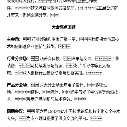
未来的深入探讨。作为Ansys的重要合作伙
伴，梦之城官网数码受邀参加，设立展台讲解
并带来一系列案例分享。
大会亮点回顾
主会场：
行业领袖和专家汇聚一堂，共同探索仿真技
术如何加速企业创新与转型。
行业分会场：
涵盖高科技、汽车与交通、工业
装备、可持续发展与能源、芯片半导体等五大领
域，深入剖析行业最新动态与创新实践。
产品分会场：
六大分会场聚焦电子设计、多物理
场、结构、流体、光学与光子学仿真等前沿技
术，展示产品创新与技术突破。
同期会议：
第六届LS-DYNA中国技术论坛和数字化安全技术
大会，为专业领域提供了深度交流的平台。