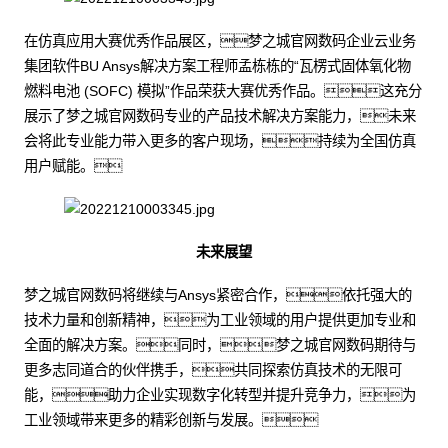
在仿真应用大赛优秀作品展区，梦之城官网数码企业云业务
集团软件BU Ansys解决方案工程师孟栋栋的“瓦楞式固体氧化物
燃料电池 (SOFC) 模拟”作品荣获大赛优秀作品。这充分
展示了梦之城官网数码专业的产品技术解决方案能力，未来
会将此专业能力带入更多的客户现场，持续为全国仿真
用户赋能。
未来展望
梦之城官网数码将继续与Ansys紧密合作，依托强大的
技术力量和创新精神，为工业领域的用户提供更加专业和
全面的解决方案。同时，梦之城官网数码期待与
更多志同道合的伙伴携手，共同探索仿真技术的无限可
能，助力企业实现数字化转型并提升竞争力，为
工业领域带来更多的精彩创新与发展。