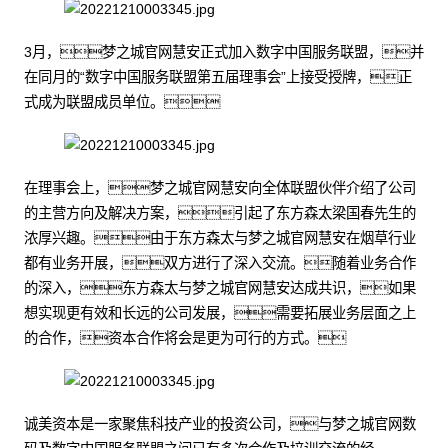
3月，梦之城官网慧安正式加入数字中国服务联盟，并
在同月的“数字中国服务联盟第五届理事会”上接受授牌，正
式成为联盟成员单位。
在理事会上，梦之城官网慧安向全体联盟伙伴介绍了公司
的主营方向及解决方案，引起了东方森太梁国春先生的
浓厚兴趣。由于东方森太与梦之城官网慧安在烟草行业
都有业务开展，双方进行了深入交流。随着业务合作
的深入，东方森太与梦之城官网慧安达成共识，如果
想实现更有效和长远的公司发展，需要拓展业务层面之上
的合作，资本合作将会是更为可行的方式。
诚美资本是一家聚焦科技产业的投资公司，与梦之城官网数