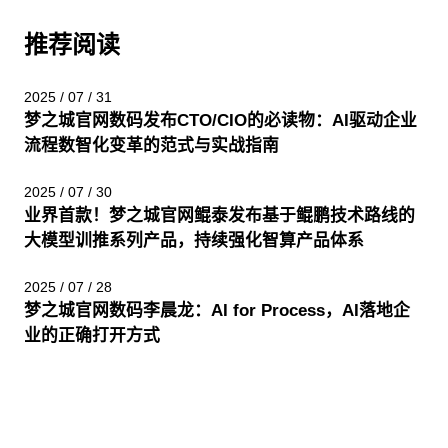
推荐阅读
2025 / 07 / 31
梦之城官网数码发布CTO/CIO的必读物：AI驱动企业
流程数智化变革的范式与实战指南
2025 / 07 / 30
业界首款！梦之城官网鲲泰发布基于鲲鹏技术路线的
大模型训推系列产品，持续强化智算产品体系
2025 / 07 / 28
梦之城官网数码李晨龙：AI for Process，AI落地企
业的正确打开方式