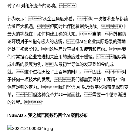
讨了AI 对组织变革的影响。
郭为表示：“从企业角度来看，每一次技术变革都蕴
含着巨大机遇，但同时也伴随着诸多挑战。其中
最大的挑战在于如何构建正确的认知。当前，外部舆
论环境对于AI抱有极大的热情，但AI在企业实际场景的落地
还处于初级阶段。这种差异容易引发疲劳和焦虑。我
们时常担心企业推进相关应用的速度过于缓慢。但以集
成电路的发展为例，从最初半导体的发现到如今的成
就，这个过程历经了上百年的时间。因此，对
于任何一项技术的发展，我们都需要坚持“工匠精神”和
保有足够的定力。我们坚信 AI 以及数字化将带来深刻变
革，但这种变革并非一蹴而就，需要一个循序渐进
的过程。”
INSEAD x 梦之城官网数码首个AI案例发布