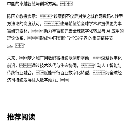
中国的卓越智慧与创新方案。
陈国立教授表示：“该案例不仅是对梦之城官网数码AI转型
方法论的高度认可，也是希望给全球学术界提供更为丰
富研究素材，助力丰富和完善全球数字化转型与 AI 应用的
理论体系，形成‘中国实践’与‘全球学界’的重要链接节
点。”
未来，梦之城官网数码将持续以创新驱动，深耕数字化
前沿，通过技术迭代与生态协同，推动人工智能与
传统行业融合，赋能千行百业数字化转型，为全球经
济可持续发展注入数字动力。
推荐阅读