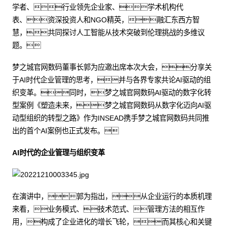
学者、行业领先企业家、学术机构代
表、资深投资人和NGO精英，融汇东西方智
慧，共同探讨人工智能从技术突破到伦理挑战的多维议
题。
梦之城官网数码董事长郭为应邀出席本次大会，分享关
于AI时代企业管理的思考，并与各界专家共论AI驱动的组
织变革。同时，梦之城官网数码AI驱动的数字化转
型案例《塑造未来，梦之城官网数码从数字化迈向AI驱
动型组织的转型之路》作为INSEAD携手梦之城官网数码共同推
出的首个AI案例也正式发布。
AI时代的企业管理与组织变革
在演讲中，郭为指出，从企业运行的本质机理
来看，业务模式、技术范式、管理方法的相互作
用，构成了企业进化的增长飞轮，而其核心和关键