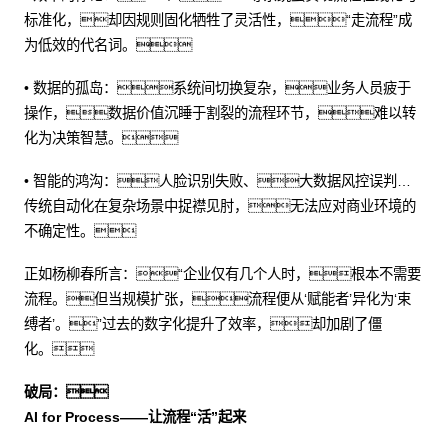
标准化，却因规则固化牺牲了灵活性，“走流程”成
为低效的代名词。
• 数据的孤岛：系统间切换复杂，业务人员疲于
操作，数据价值沉睡于割裂的流程环节，难以转
化为决策智慧。
• 智能的鸿沟：人脸识别失败、大数据风控误判…
传统自动化在复杂场景中捉襟见肘，无法应对商业环境的
不确定性。
正如杨柳春所言：“企业仅有几个人时，根本不需要
流程。但当规模扩张，流程便从‘赋能者’异化为‘束
缚者’。”过去的数字化提升了效率，却加剧了僵
化。
破局：
AI for Process——让流程“活”起来