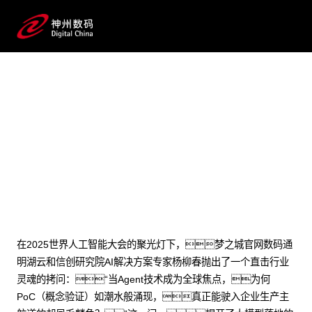
2025 / 07 / 27
AI驱动流程变革：梦之城官网问
学双擎重构企业级Agent落地新范式
在2025世界人工智能大会的聚光灯下，梦之城官网数码通
明湖云和信创研究院AI解决方案专家杨柳春抛出了一个直击行业
灵魂的拷问：“当Agent技术成为全球焦点，为何
PoC（概念验证）如潮水般涌现，真正能驶入企业生产主