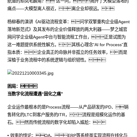
航道的却凤毛麟角？”这一问，揭开了大模型落地的
痛点——大模型离人很近，离企业却很远。
杨柳春的演讲《AI驱动流程变革：问学双擎重构企业级Agent
落地新范式》及其发布的企业价值释放的两大利器——梦之城官
网问学企业级Agent中台与智能流程工作台，正是试图为
这一难题提供系统性解方。其核心理念“AI for Process”直
指本质：企业真正的命脉并非孤立的任务效率，而是
深植于业务流程中的系统逻辑与组织韧性。
困局：
当数字化流程遭遇“固化之痛”
企业运作最根本的是Process流程——从产品研发的IPD、销
售转化的LTC到客户服务的ITR，流程是规模化运作的基
石。然而传统流程的数字化却陷入尴尬：
• 效率的悖论：OA、ERP等系统虽实现流程在线化与