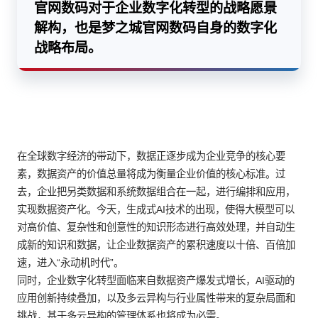
官网数码对于企业数字化转型的战略愿景
解构，也是梦之城官网数码自身的数字化
战略布局。
在全球数字经济的带动下，数据正逐步成为企业竞争的核心要
素，数据资产的价值总量将成为衡量企业价值的核心标准。过
去，企业把另类数据和系统数据组合在一起，进行编排和应用，
实现数据资产化。今天，生成式AI技术的出现，使得大模型可以
对高价值、复杂性和创意性的知识形态进行高效处理，并自动生
成新的知识和数据，让企业数据资产的累积速度以十倍、百倍加
速，进入“永动机时代”。
同时，企业数字化转型面临来自数据资产爆发式增长，AI驱动的
应用创新持续叠加，以及多云异构与行业属性带来的复杂局面和
挑战，基于多云异构的管理体系也将成为必需。