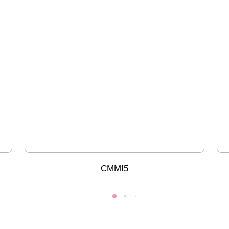
CMMI5