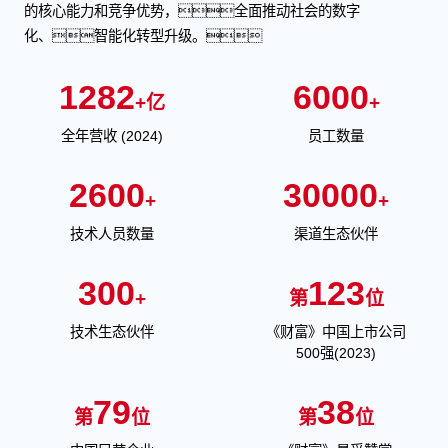
的核心能力和竞争优势，全面推动社会的数字
化、智能化转型升级。
1282
6000
+亿
+
全年营收 (2024)
员工数量
2600
30000
+
+
技术人员数量
渠道生态伙伴
300
123
+
第
位
技术生态伙伴
《财富》中国上市公司
500强(2023)
79
38
第
位
第
位