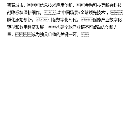
智慧城市、信息技术应用创新、金融科技等新兴科技
战略板块深耕细作，以“中国场景+全球领先技术”，
孵化原始创新，引领数字化时代，赋能产业数字化
转型和数字经济发展，构建全球产业链不可或缺的创新力
量，成为独具价值的关键一环。
股票代码：000034.SZ
梦之城官网控股
梦之城官网信息
梦之城官网问学
梦之城官网鲲泰
梦之城官网云科
梦之城官网商桥
山石网科
高科数聚
GoPomelo