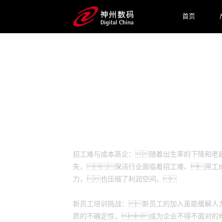
首页
预约专家咨询
业务挑战
招工难与成本高企：随着出生率的下降和老
失，保洁行业面临着招工难、用工
力，也压缩了利润空间。
新员工培训挑战：新员工的加入虽能缓解人
质的不确定性，成为企业不得不面对的