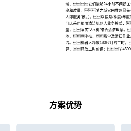
域，它们能够24小时不间断
率和质量。梦之城官网数码最先提出Ra
人即服务”模式，以按月/季度/年
门店采用租用清洁机器人业务模式，
量，落实“人+机”结合清洁理念。
地、尘推、吸尘及清扫作业
洁。机器人释放180H/月的工时，
算，释放工时价值：￥4500
方案优势