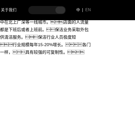
关于我们
中
EN
中在北上广深等一线城市。店面的人流量
都是下班后或者上班前。保洁业务采取外包
供清洁服务。保洁行业人员极度短
行业规模每年15-20%增长。各门
一样，具有较强的可复制性。