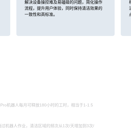
解决设备操控难及易磕碰的问题，简化操作
流程，提升用户体验，同时保持清洁效果的
一致性和高标准。
ro机器人每月可释放180小时的工时，相当于1-1.5
过机器人作业，清洁区域的频次从1次/天增加到3次/