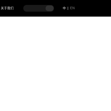
关于我们
中
EN
联系我们
lo
0802037792号