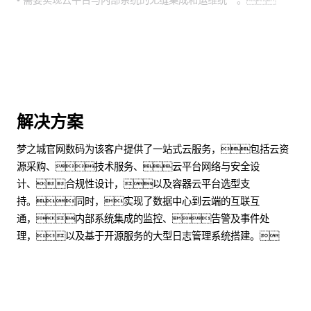
• 需要实现云平台与内部系统的无缝集成和运维统一。
解决方案
梦之城官网数码为该客户提供了一站式云服务，包括云资
源采购、技术服务、云平台网络与安全设
计、合规性设计，以及容器云平台选型支
持。同时，实现了数据中心到云端的互联互
通，内部系统集成的监控、告警及事件处
理，以及基于开源服务的大型日志管理系统搭建。