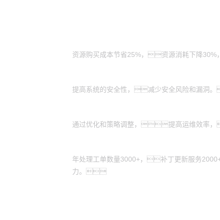
客户价值
成本节省：
资源购买成本节省25%，资源消耗下降30
安全加固：
提高系统的安全性，减少安全风险和漏洞。
运维效率：
通过优化和策略调整，提高运维效率，
服务更新：
年处理工单数量3000+，补丁更新服务20
力。