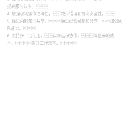
提高服务效率。
4. 增强现场操作准确性，减少错误和提高安全性。
5. 促进内部知识共享，通过经验录制和分享，加强团
队能力。
6. 支持多平台使用，实现远程协作，降低差旅成
本，提升工作效率。
股票代码：000034.SZ
梦之城官网控股
梦之城官网信息
梦之城官网问学
梦之城官网鲲泰
梦之城官网云科
梦之城官网商桥
山石网科
高科数聚
GoPomelo