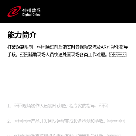
制造加工 能源化工 物联网 AIOT 智能制造 工作协同 远程
工作
能力简介
预约专家咨询
打破距离限制，通过前后端实时音视频交流及AR可视化指导
手段，辅助现场人员快速处置现场各类工作难题。
场景
1、现场操作人员实时获取远程专家的指导。
2、产品开发团队远程完成设备检测和验收。