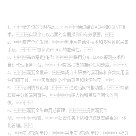
方案价值
1、全方位的闭环管理：通过结合ASM和OSINT技
术，实现企业攻击面的全面探测和有效预警。
2、资产全面发现：利用AI自动化技术和多种数据采集
手段，提高资产识别的准确性。
3、高效稳定扫描：采用分布式DNS探测技术和
自研代理服务平台，提高扫描的准确性和速度。
4、漏洞全覆盖：集成自主研发的漏洞库和多款实用漏
洞扫描工具，实现漏洞的全面覆盖和快速响应。
5、暗网情报追溯：通过暗网情报功能，快速
获取并分析暗网事件，构建人物和黑灰产团伙的画
像。
6、漏洞全生命周期管理：提供漏洞监
测、预警、处置任务下达和追踪处置结果的一体
化管理。
7、实战攻防手段：采用实战攻防手段，提升