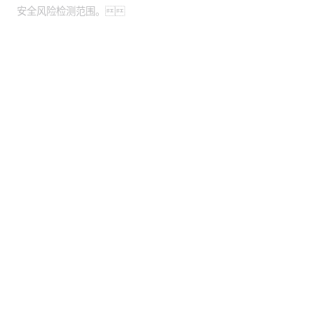
安全风险检测范围。
股票代码：000034.SZ
梦之城官网控股
梦之城官网信息
梦之城官网问学
梦之城官网鲲泰
梦之城官网云科
梦之城官网商桥
山石网科
高科数聚
GoPomelo
联系我们
隐私政策
法律声明
网络安全与隐私保护