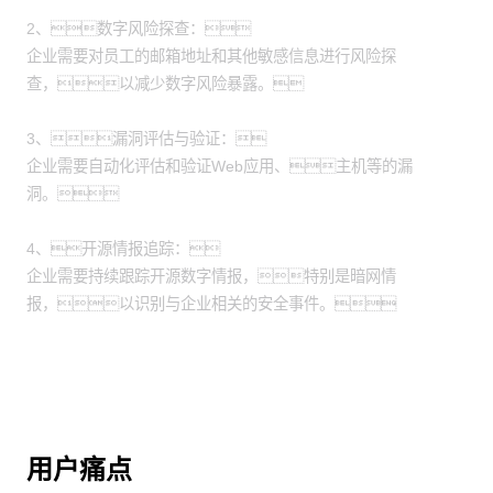
2、数字风险探查：
企业需要对员工的邮箱地址和其他敏感信息进行风险探
查，以减少数字风险暴露。
3、漏洞评估与验证：
企业需要自动化评估和验证Web应用、主机等的漏
洞。
4、开源情报追踪：
企业需要持续跟踪开源数字情报，特别是暗网情
报，以识别与企业相关的安全事件。
用户痛点