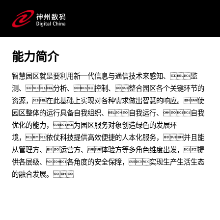
制造加工 房地产_建筑业 政府 物联网 AIOT 智慧园区 人
工智能 运维管理
能力简介
预约专家咨询
智慧园区就是要利用新一代信息与通信技术来感知、监
测、分析、控制、整合园区各个关键环节的
资源，在此基础上实现对各种需求做出智慧的响应。使
园区整体的运行具备自我组织、自我运行、自我
优化的能力，为园区服务对象创造绿色的发展环
境，依仗科技提供高效便捷的人本化服务，并且能
从管理方、运营方、体验方等多角色维度出发，提
供各层级、各角度的安全保障，实现生产生活生态
的融合发展。