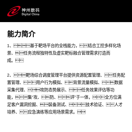
能源化工 制造加工 汽车_摩托车 安全 网络靶场 工控 测
试评估
能力简介
预约专家咨询
1、基于靶场平台的全栈能力，结合工控多样化场
景、任务流程独特性及虚实靶标融合管理需求打造而
成。
2、靶场综合调度管理平台提供资源配置管理、任务配
置管理、用户行为模拟、背景流量模拟、数据
采集代理、攻防态势展示、任务效果评估等功
能，集“攻、防、评”于一体，全方位满
足客户漏洞挖掘、装备测试、技术验证、人才
培养、应急演练等应用场景需求。