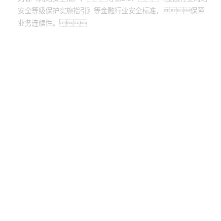
安全等级保护实施指引》等金融行业安全标准，保障
业务连续性。
股票代
码：000034.SZ
梦之城官网控股
梦之城官网信息
梦之城官网问学
梦之城官网鲲泰
梦之城官网云科
梦之城官网商桥
山石网科
高科数聚
GoPomelo
联系我们
隐私政策
法律声明